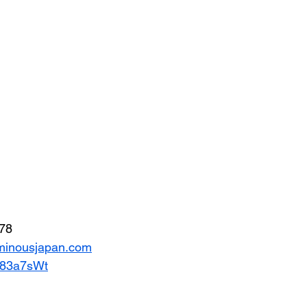
78
minousjapan.com
e/83a7sWt