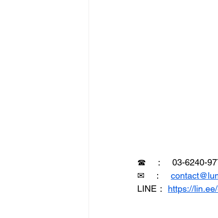
☎　：　03-6240-97
✉　：　
contact@lu
LINE：
https://lin.e