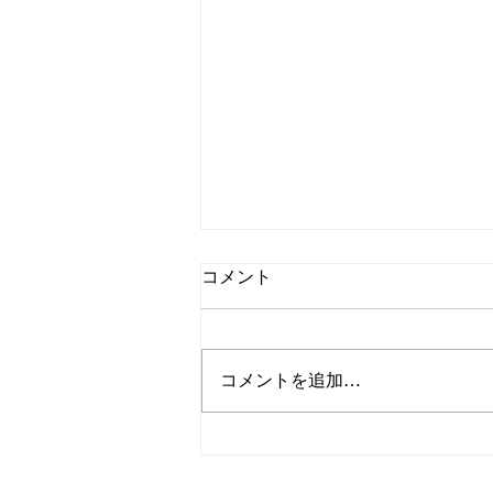
コメント
コメントを追加…
【お知らせ】8月6日（木）社
内研修による休業について